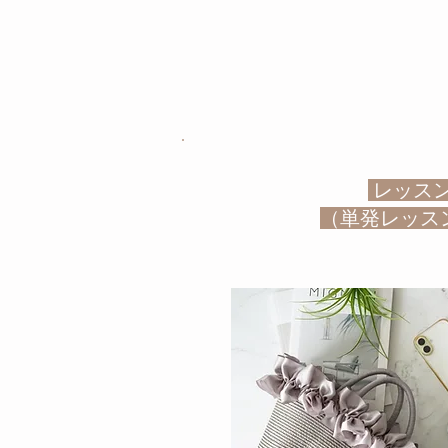
レッス
​（単発レッ