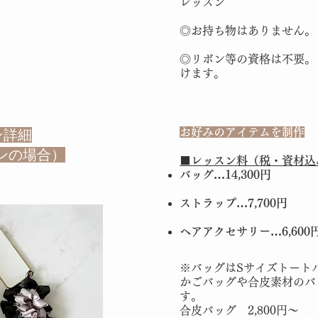
レッスン
◎お持ち物はありません。
​◎リボン等の資格は不要
けます。
お好みのアイテムを制作
ン詳細
スンの場合）
​​■レッスン料（税・資材
バッグ…14,300円
ストラップ…7,700円
ヘアアクセサリー…6,60
※バッグはSサイズトート
かごバッグや合皮素材のバ
す。
合皮バッグ 2,800円～