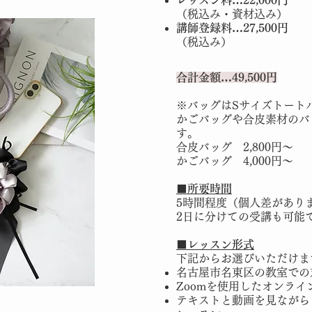
レッスン料…22,000円
（税込み・資材込み）
講師登録料…27,500円
​（税
込み）
合計金額…49,500円
※バッグはSサイズトート
かごバッグや合皮素材のバ
す。
合皮バッグ 2,800円～
かごバッグ 4,000円～
■所要時間
5時間程度（個人差があり
2日に分けての受講も可能
​■レッスン形式
下記からお選びいただけま
名古屋市名東区の教室での
Zoomを使用したオンライ
テキストと動画を見ながら